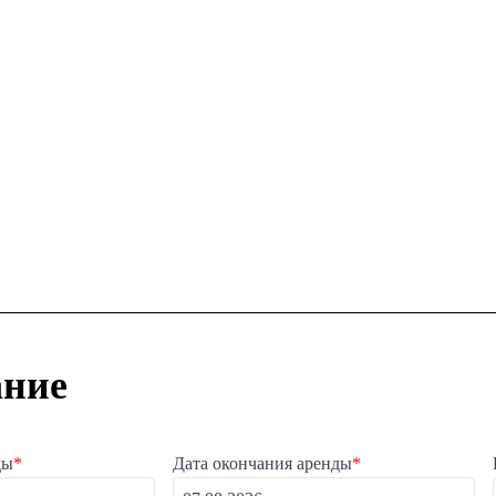
ание
ды
*
Дата окончания аренды
*